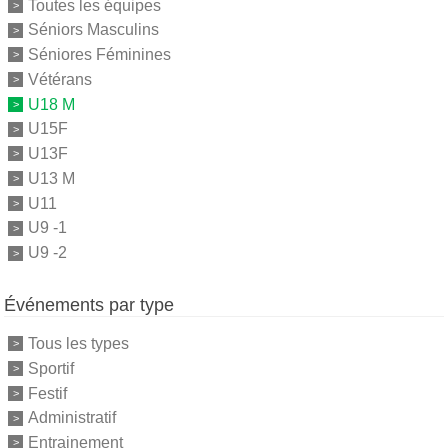
Toutes les équipes
Séniors Masculins
Séniores Féminines
Vétérans
U18 M
U15F
U13F
U13 M
U11
U9 -1
U9 -2
Événements par type
Tous les types
Sportif
Festif
Administratif
Entrainement