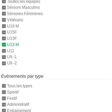
Toutes les équipes
Séniors Masculins
Séniores Féminines
Vétérans
U18 M
U15F
U13F
U13 M
U11
U9 -1
U9 -2
Événements par type
Tous les types
Sportif
Festif
Administratif
Entrainement