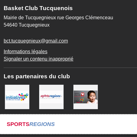
Basket Club Tucquenois
Mairie de Tucquegnieux rue Georges Clémenceau
54640
Tucquegnieux
bct.tucquegnieux@gmail.com
Informations légales
Signaler un contenu inapproprié
Les partenaires du club
SPORTS
REGIONS