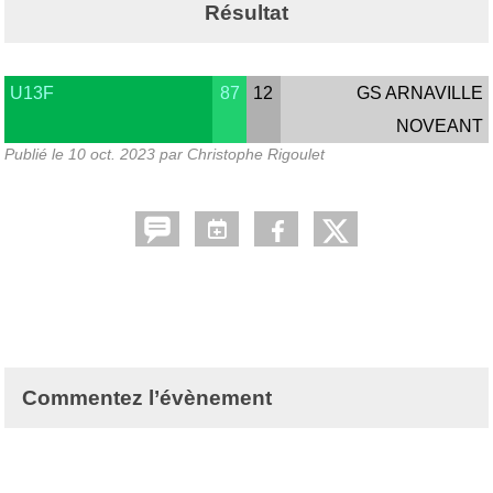
Résultat
U13F
87
12
GS ARNAVILLE
NOVEANT
Publié le
10 oct. 2023
par Christophe Rigoulet
Commentez l’évènement