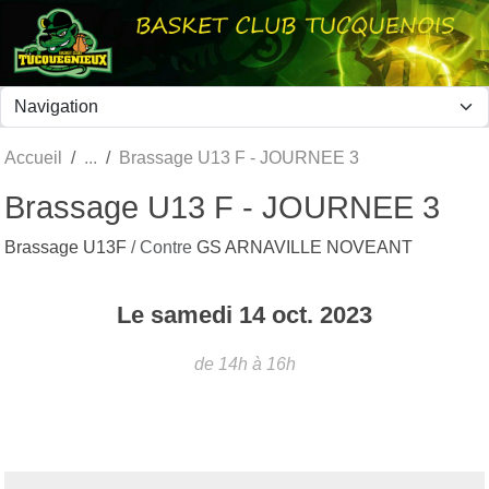
Panneau de gestion des cookies
Accueil
Brassage U13 F - JOURNEE 3
Brassage U13 F - JOURNEE 3
Brassage U13F
/ Contre
GS ARNAVILLE NOVEANT
Le
samedi
14
oct.
2023
de 14h à 16h