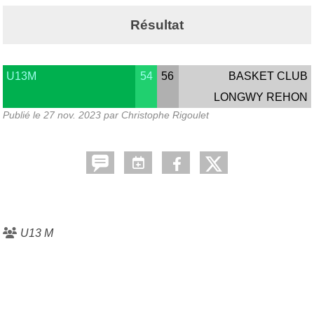
Résultat
U13M
54
56
BASKET CLUB
LONGWY REHON
Publié le
27 nov. 2023
par Christophe Rigoulet
U13 M