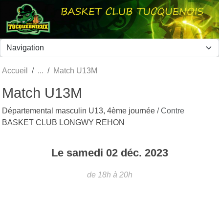
Panneau de gestion des cookies
Accueil
Match U13M
Match U13M
Départemental masculin U13, 4ème journée
/ Contre
BASKET CLUB LONGWY REHON
Le
samedi
02
déc.
2023
de 18h à 20h