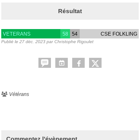
Résultat
VETERANS
58
54
CSE FOLKLING
Publié le
27 déc. 2023
par Christophe Rigoulet
Vétérans
Commentez l’évènement