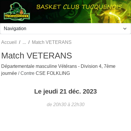
Panneau de gestion des cookies
Accueil
Match VETERANS
Match VETERANS
Départementale masculine Vétérans - Division 4, 7ème
journée
/ Contre
CSE FOLKLING
Le
jeudi
21
déc.
2023
de 20h30 à 22h30