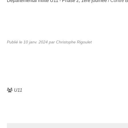
Départemental mixte U11 - Phase 2, 1ère journée
/ Contre
Publié le
10 janv. 2024
par Christophe Rigoulet
U11