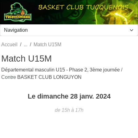
Panneau de gestion des cookies
Accueil
Match U15M
Match U15M
Départemental masculin U15 - Phase 2, 3ème journée
/
Contre
BASKET CLUB LONGUYON
Le
dimanche
28
janv.
2024
de 15h à 17h