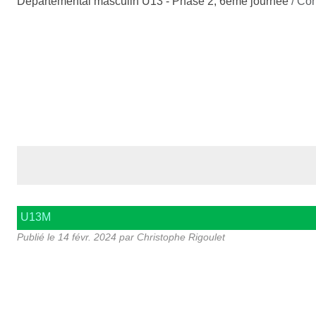
Départemental masculin U13 - Phase 2, 6ème journée
/ Co
U13M
Publié le
14 févr. 2024
par Christophe Rigoulet