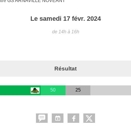
ntre
GS ARNAVILLE NOVEANT
Le
samedi
17
févr.
2024
de 14h à 16h
Résultat
50
25