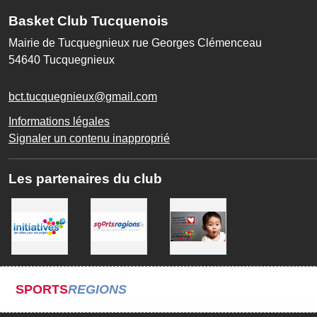
Basket Club Tucquenois
Mairie de Tucquegnieux rue Georges Clémenceau
54640
Tucquegnieux
bct.tucquegnieux@gmail.com
Informations légales
Signaler un contenu inapproprié
Les partenaires du club
SPORTS
REGIONS