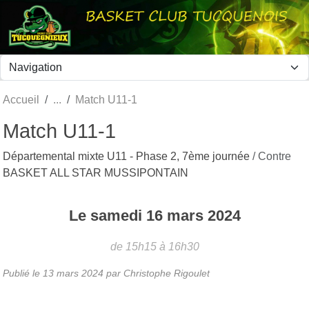
Panneau de gestion des cookies
Accueil
Match U11-1
Match U11-1
Départemental mixte U11 - Phase 2, 7ème journée
/ Contre
BASKET ALL STAR MUSSIPONTAIN
Le
samedi
16
mars
2024
de 15h15 à 16h30
Publié le
13 mars 2024
par Christophe Rigoulet