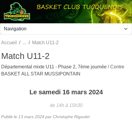
Panneau de gestion des cookies
Accueil
Match U11-2
Match U11-2
Départemental mixte U11 - Phase 2, 7ème journée
/ Contre
BASKET ALL STAR MUSSIPONTAIN
Le
samedi
16
mars
2024
de 14h à 15h30
Publié le
13 mars 2024
par Christophe Rigoulet