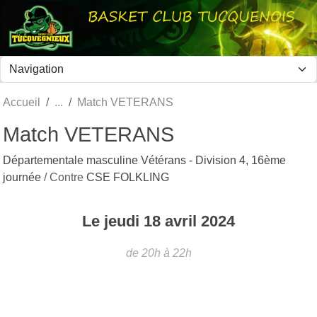
Panneau de gestion des cookies
Accueil
Match VETERANS
Match VETERANS
Départementale masculine Vétérans - Division 4, 16ème
journée
/ Contre
CSE FOLKLING
Le
jeudi
18
avril
2024
de 20h à 22h