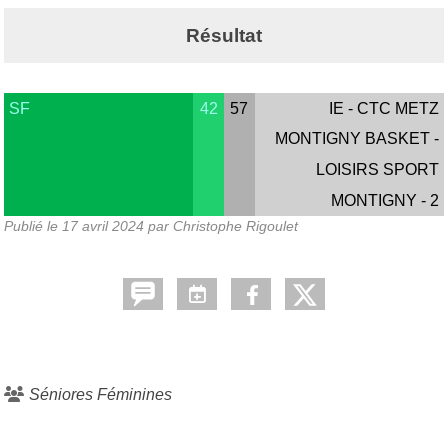
Résultat
SF
42
57
IE - CTC METZ
MONTIGNY BASKET -
LOISIRS SPORT
MONTIGNY - 2
Publié le
17 avril 2024
par Christophe Rigoulet
Séniores Féminines