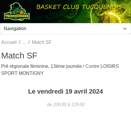
Panneau de gestion des cookies
Accueil
Match SF
Match SF
Pré régionale féminine, 13ème journée
/ Contre
LOISIRS
SPORT MONTIGNY
Le
vendredi
19
avril
2024
de 20h30 à 22h30