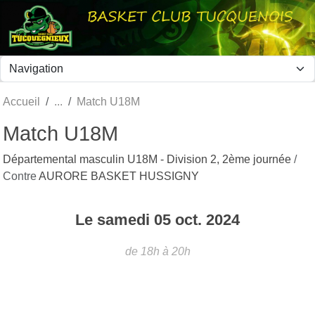
Panneau de gestion des cookies
Accueil
Match U18M
Match U18M
Départemental masculin U18M - Division 2, 2ème journée
/
Contre
AURORE BASKET HUSSIGNY
Le
samedi
05
oct.
2024
de 18h à 20h