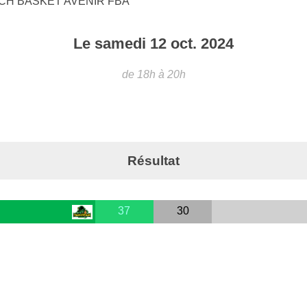
CH BASKET AVENIR FBA
Le
samedi
12
oct.
2024
de 18h à 20h
Résultat
37
30