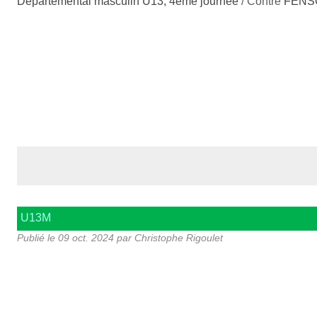
Départemental masculin U13, 4ème journée
/ Contre
FENS
U13M
Publié le
09 oct. 2024
par Christophe Rigoulet