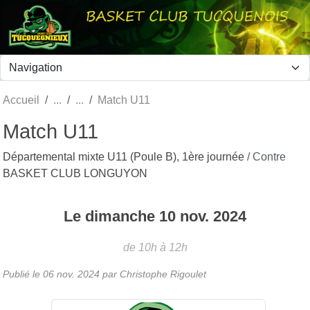
Panneau de gestion des cookies
Accueil
Match U11
Match U11
Départemental mixte U11 (Poule B), 1ère journée
/ Contre
BASKET CLUB LONGUYON
Le
dimanche
10
nov.
2024
de 10h à 12h
Publié le
06 nov. 2024
par Christophe Rigoulet