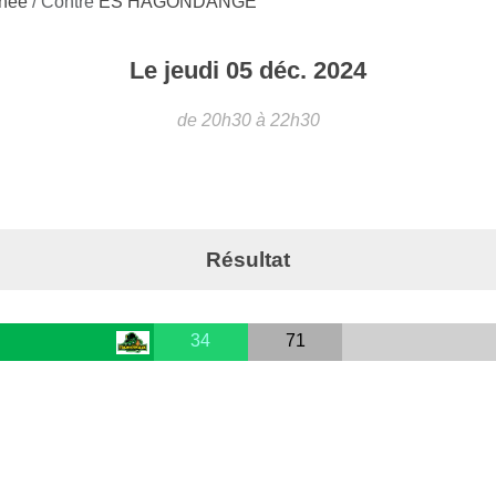
rnée
/ Contre
ES HAGONDANGE
Le
jeudi
05
déc.
2024
de 20h30 à 22h30
Résultat
34
71