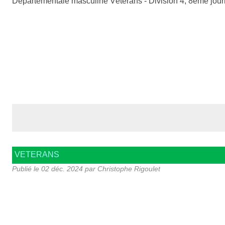
Départementale masculine Vétérans - Division 4, 8ème jou
VETERANS
Publié le
02 déc. 2024
par Christophe Rigoulet