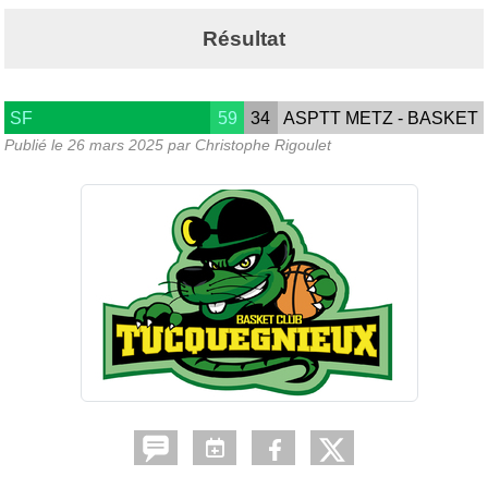
Résultat
SF
59
34
ASPTT METZ - BASKET
Publié le
26 mars 2025
par Christophe Rigoulet