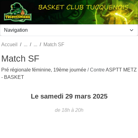
Panneau de gestion des cookies
Accueil
Match SF
Match SF
Pré régionale féminine, 19ème journée
/ Contre
ASPTT METZ
- BASKET
Le
samedi
29
mars
2025
de 18h à 20h