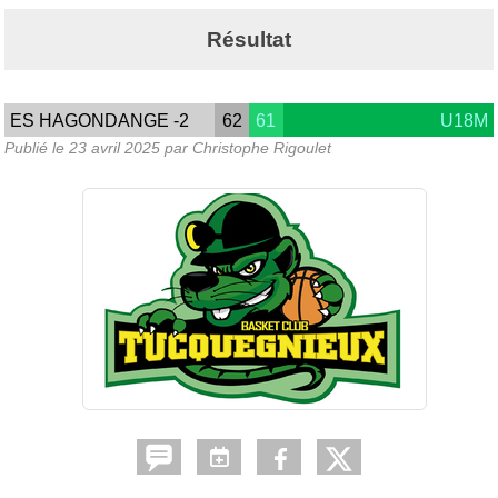
Résultat
ES HAGONDANGE -2
62
61
U18M
Publié le
23 avril 2025
par Christophe Rigoulet