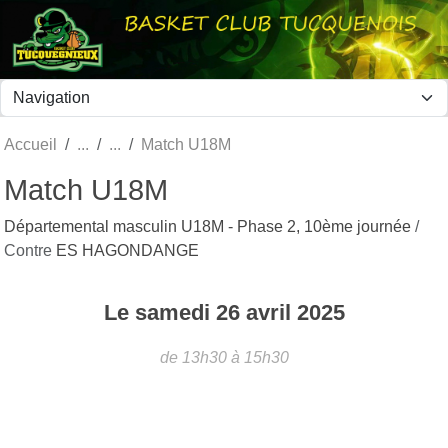
Panneau de gestion des cookies
Accueil
Match U18M
Match U18M
Départemental masculin U18M - Phase 2, 10ème journée
/
Contre
ES HAGONDANGE
Le
samedi
26
avril
2025
de 13h30 à 15h30