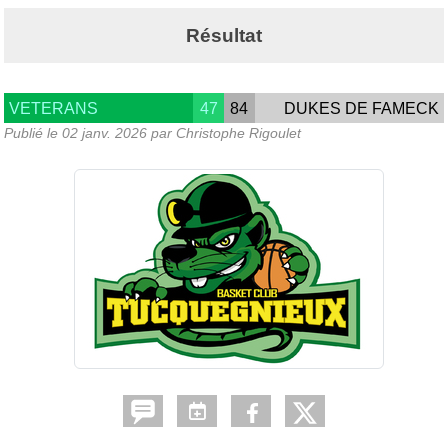
Résultat
VETERANS
47
84
DUKES DE FAMECK
Publié le
02 janv. 2026
par Christophe Rigoulet