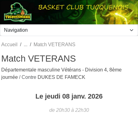
Panneau de gestion des cookies
Accueil
Match VETERANS
Match VETERANS
Départementale masculine Vétérans - Division 4, 8ème
journée
/ Contre
DUKES DE FAMECK
Le
jeudi
08
janv.
2026
de 20h30 à 22h30