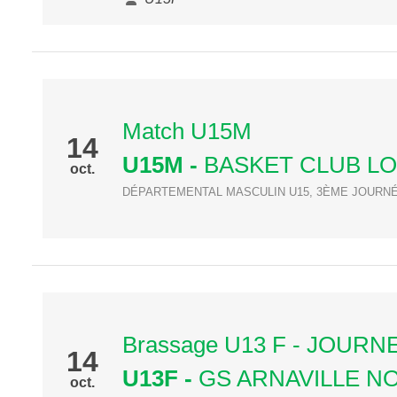
Match U15M
14
U15M
-
BASKET CLUB L
oct.
DÉPARTEMENTAL MASCULIN U15, 3ÈME JOURN
Brassage U13 F - JOURN
14
U13F
-
GS ARNAVILLE N
oct.