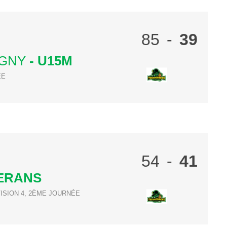
85
-
39
IGNY
- U15M
ÉE
54
-
41
ERANS
ISION 4, 2ÈME JOURNÉE