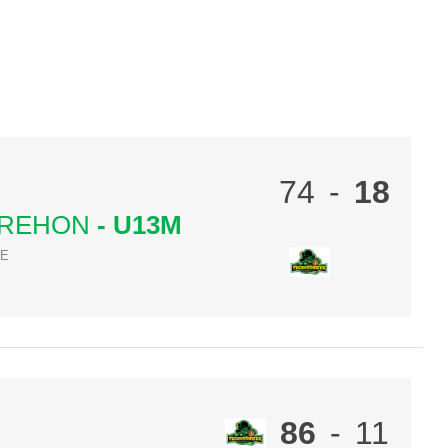
74
-
18
 REHON
- U13M
ÉE
86
-
11