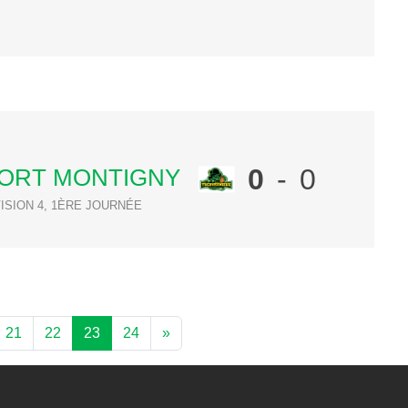
0
-
0
PORT MONTIGNY
ISION 4, 1ÈRE JOURNÉE
21
22
23
24
»