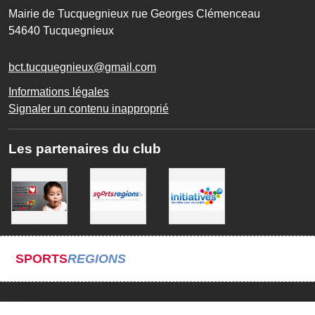
Mairie de Tucquegnieux rue Georges Clémenceau
54640
Tucquegnieux
bct.tucquegnieux@gmail.com
Informations légales
Signaler un contenu inapproprié
Les partenaires du club
SPORTS
REGIONS