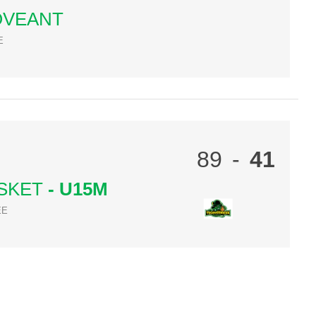
OVEANT
E
89
-
41
SKET
- U15M
ÉE