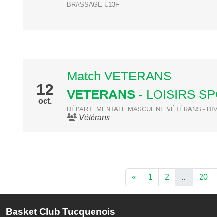
BRASSAGE U13F
Match VETERANS
12
VETERANS
-
LOISIRS S
oct.
DÉPARTEMENTALE MASCULINE VÉTÉRANS - DIV
Vétérans
«
1
2
...
20
Basket Club Tucquenois