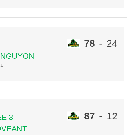
78
-
24
ONGUYON
ÉE
87
-
12
EE 3
OVEANT